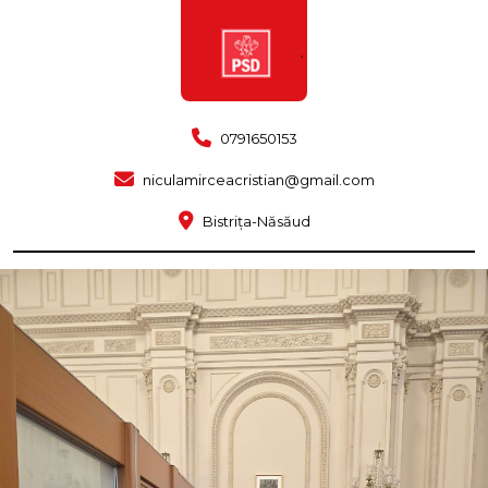
0791650153
niculamirceacristian@gmail.com
Bistrița-Năsăud