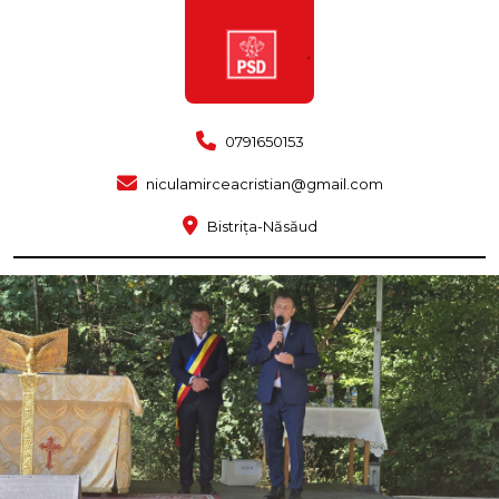
0791650153
niculamirceacristian@gmail.com
Bistrița-Năsăud