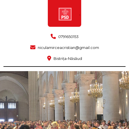
0791650153
niculamirceacristian@gmail.com
Bistrița-Năsăud