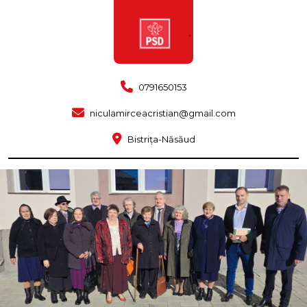
0791650153
niculamirceacristian@gmail.com
Bistrița-Năsăud