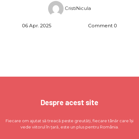
CristiNicula
06 Apr. 2025
Comment 0
Despre acest site
Fiecare om ajutat să treacă peste greutăți, fiecare tânăr care își
vede viitorul în țară, este un plus pentru România.