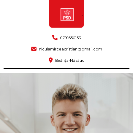
0791650153
niculamirceacristian@gmail.com
Bistrița-Năsăud