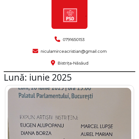
0791650153
niculamirceacristian@gmail.com
Bistrița-Năsăud
Lună:
iunie 2025