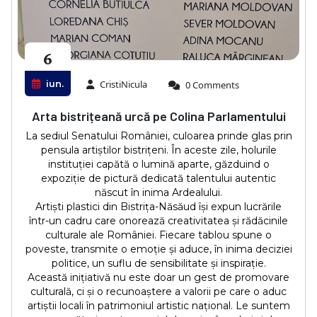
6
iun.
CristiNicula
0 Comments
Arta bistrițeană urcă pe Colina Parlamentului
La sediul Senatului României, culoarea prinde glas prin
pensula artiștilor bistrițeni. În aceste zile, holurile
instituției capătă o lumină aparte, găzduind o
expoziție de pictură dedicată talentului autentic
născut în inima Ardealului.
Artiști plastici din Bistrița-Năsăud își expun lucrările
într-un cadru care onorează creativitatea și rădăcinile
culturale ale României. Fiecare tablou spune o
poveste, transmite o emoție și aduce, în inima deciziei
politice, un suflu de sensibilitate și inspirație.
Această inițiativă nu este doar un gest de promovare
culturală, ci și o recunoaștere a valorii pe care o aduc
artiștii locali în patrimoniul artistic național. Le suntem