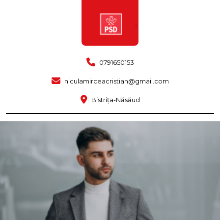
0791650153
niculamirceacristian@gmail.com
Bistrița-Năsăud