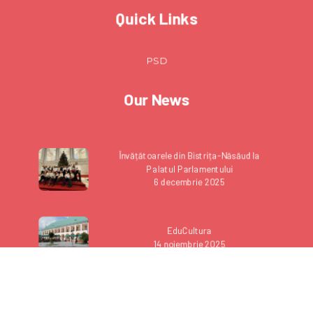
Quick Links
PSD
Our News
Învățătoarele din Bistrița-Năsăud la
Palatul Parlamentului
6 decembrie 2025
EduCultura
14 noiembrie 2025
România, membră a Agenției Spațiale
Europene