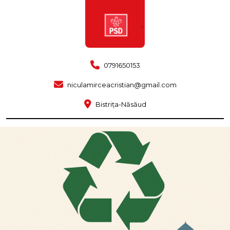
0791650153
niculamirceacristian@gmail.com
Bistrița-Năsăud